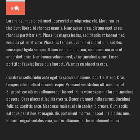
0
Lorem ipsum dolor sit amet, consectetur adipiscing elit. Morbi varius
tincidunt libero, id rhoncus mauris. Nunc augue arcu, dictum eget ex eu,
rhoncus porttitor elit. Phasellus magna lectus, sollicitudin at laoreet nec,
vehicula sit amet ante. Phasellus tempus quam in orci pretium, sodales
consequat ligula semper. Donec eu ipsum dictum, condimentum arcu ut,
imperdiet enim. Nam lacinia vehicula nisl, vitae tincidunt quam. Fusce
porttitor feugiat lacus quis laoreet. Vivamus eu pharetra eros.
Curabitur sollicitudin ante eget ex sodales maximus lobortis at elit. Cras
tempus odio in efficitur scelerisque. Praesent vestibulum ultrices aliquet.
Suspendisse ultrices ullamcorper laoreet. Nulla vitae sapien in lorem tincidunt
posuere. Cras placerat lacinia viverra. Donec sit amet nulla cursus, tincidunt
felis at, sagittis arcu. Maecenas malesuada in sapien id ornare. Cum sociis
natoque penatibus et magnis dis parturient montes, nascetur ridiculus mus.
Nullam feugiat sodales urna, auctor ullamcorper lorem elementum ac.